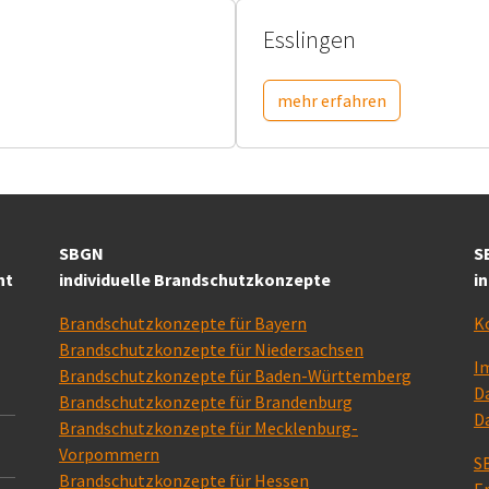
Esslingen
mehr erfahren
SBGN
S
nt
individuelle Brandschutzkonzepte
i
Brandschutzkonzepte für Bayern
K
Brandschutzkonzepte für Niedersachsen
I
Brandschutzkonzepte für Baden-Württemberg
D
Brandschutzkonzepte für Brandenburg
D
Brandschutzkonzepte für Mecklenburg-
Vorpommern
S
Brandschutzkonzepte für Hessen