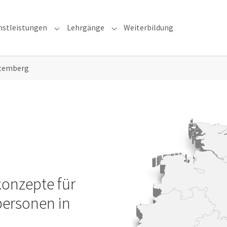
nstleistungen
Lehrgänge
Weiterbildung
u for "Brandschutzkonzepte"
Submenu for "Dienstleistungen"
Submenu for "Lehrgänge"
temberg
Show larger version
konzepte für
ersonen in