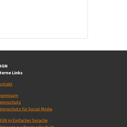
BGN
nterne Links
ontakt
mpressum
atenschutz
atenschutz für Social Media
BGN in Einfacher Sprache