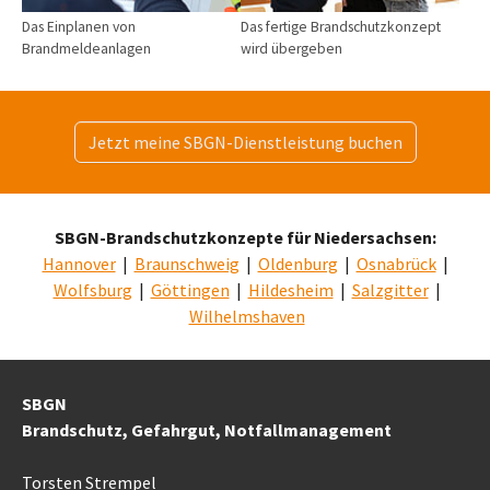
Das Einplanen von
Das fertige Brandschutzkonzept
Brandmeldeanlagen
wird übergeben
Jetzt meine SBGN-Dienstleistung buchen
SBGN-Brandschutzkonzepte für Niedersachsen:
Hannover
|
Braunschweig
|
Oldenburg
|
Osnabrück
|
Wolfsburg
|
Göttingen
|
Hildesheim
|
Salzgitter
|
Wilhelmshaven
SBGN
Brandschutz, Gefahrgut, Notfallmanagement
Torsten Strempel