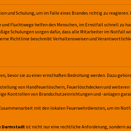
tion und Schulung, um im Falle eines Brandes richtig zu reagieren.
 und Fluchtwege helfen den Menschen, im Ernstfall schnell zu h
ge Schulungen sorgen dafür, dass alle Mitarbeiter im Notfall wis
terne Richtlinie beschreibt Verhaltensweisen und Verantwortlichk
fen, bevor sie zu einer ernsthaften Bedrohung werden. Dazu gehör
tstellung von Handfeuerlöschern, Feuerlöschdecken und weiteren
e Kontrollen von Brandschutzeinrichtungen und -anlagen garant
usammenarbeit mit den lokalen Feuerwehrdiensten, um im Notfall
n
Darmstadt
ist nicht nur eine rechtliche Anforderung, sondern 