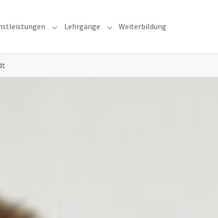
nstleistungen
Lehrgänge
Weiterbildung
u for "Brandschutzkonzepte"
Submenu for "Dienstleistungen"
Submenu for "Lehrgänge"
dt