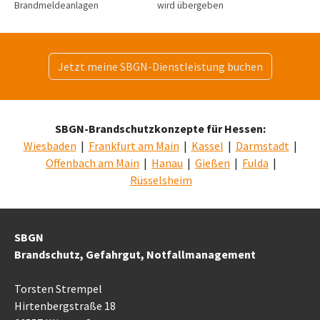
Brandmeldeanlagen
wird übergeben
Jetzt meine SBGN-Dienstleistung buchen
SBGN-Brandschutzkonzepte für Hessen:
Wiesbaden
|
Frankfurt am Main
|
Kassel
|
Darmstadt
|
Offenbach am Main
|
Hanau
|
Gießen
|
Fulda
|
Rüsselsheim
SBGN
Brandschutz, Gefahrgut, Notfallmanagement
Torsten Strempel
Hirtenbergstraße 18